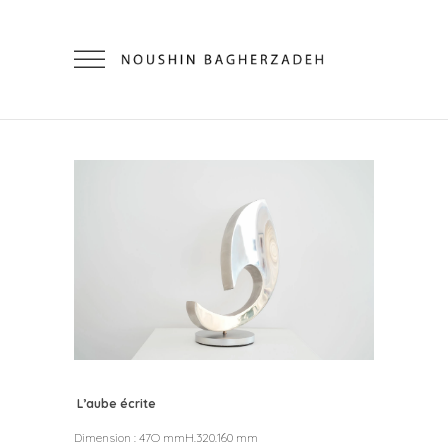
L’aube écrite
Dimension : 47O mmH.320.160 mm