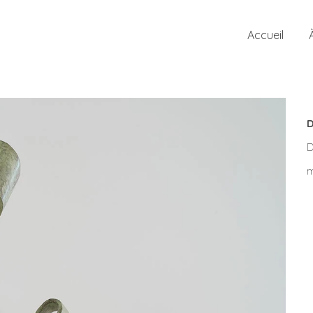
Accueil
D
D
m